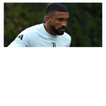
LE PAROLE
Bremer giura fedeltà: “Non ho mai chiesto di lasciare
la Juve”
IN DUBBIO
Sinner, ginocchio sotto osservazione: Cincinnati resta
in dubbio