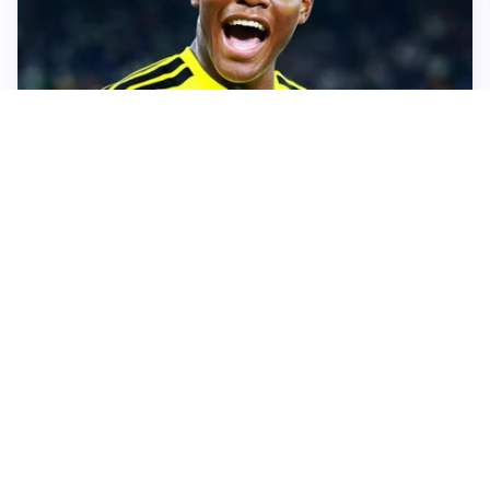
MERCATO JUVE
La Juventus vuole Suzuki, ma il Psg è avanti
CALCIOMERCATO
Inter, Frattesi blocca il mercato nerazzurro: la
situazione
SERIE A
Roma, troppi gol subiti: Gasp deve lavorare in difesa
SERIE A
Milan, quanto lavoro per Amorim: il campo parla
chiaro