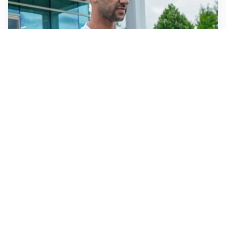
OBIETTIVO CHE SI ALLONTANA
Inter-Romero, l’Atletico accelera: i nerazzurri restano
in attesa
L'OPPORTUNITÀ
Juventus, occasione Trubin: il Benfica apre alla
cessione?
LE PAROLE
Amorim: “Il Milan deve puntare allo scudetto”
LE PAROLE
Bremer giura fedeltà: “Non ho mai chiesto di lasciare
la Juve”