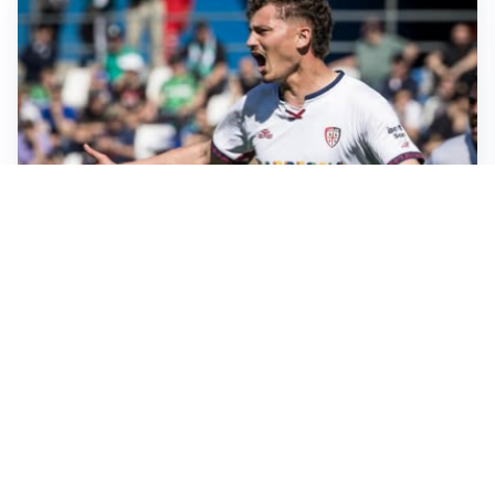
GUERRA APERTA
Il ds del Cagliari contro Esposito: “Tentativo di
estorsione”
LA NOVITÀ
Sinner pensa a una nuova visita medica
LE PAROLE
Pjanic garantisce per Alajbegovic: “Può diventare un
campione”