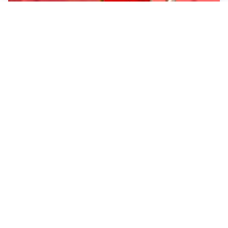
LE PAROLE
Milan, Amorim: “Sapevamo delle difficoltà, faremo
delle scelte”
LE PAROLE
Juventus, Spalletti soddisfatto: “I nuovi? Li ho visti
molto bene”
AMICHEVOLI
Il Milan crolla contro il Chelsea: 3-0 e prima sconfitta
per Amorim
AMICHEVOLI
Inter, Chivu soddisfatto: “Buona prova, non esistono
gerarchie”
Altre notizie