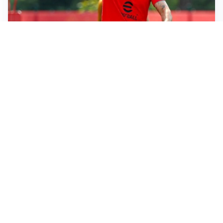
LE PAROLE
Milan, Amorim: “Sapevamo delle difficoltà, faremo
delle scelte”
LE PAROLE
Juventus, Spalletti soddisfatto: “I nuovi? Li ho visti
molto bene”
AMICHEVOLI
Il Milan crolla contro il Chelsea: 3-0 e prima sconfitta
per Amorim
AMICHEVOLI
Inter, Chivu soddisfatto: “Buona prova, non esistono
gerarchie”