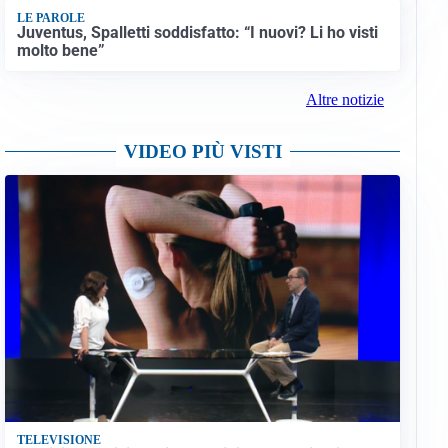
LE PAROLE
Juventus, Spalletti soddisfatto: “I nuovi? Li ho visti
molto bene”
Altre notizie
VIDEO PIÙ VISTI
TELEVISIONE