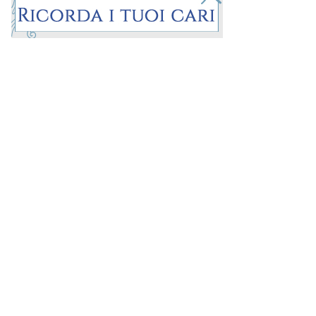
Prima la Riviera
ROC:
15381
Direttore responsabile:
Andrea Moggio
Editore:
Media (iN) Srl