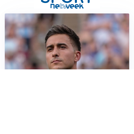
IL NOME NUOVO
Napoli, Musso resta un’opzione per la porta
TITOLARE IN CAMPIONATO
Inter, tocca a Pio Esposito: Chivu gli affida l’attacco
LE PAROLE