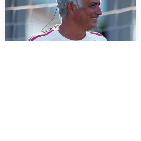
LA NOVITÀ
Le regole di Mourinho al Real
MERCATO JUVE
La Juventus vuole Suzuki, ma il Psg è avanti
CALCIOMERCATO
Inter, Frattesi blocca il mercato nerazzurro: la
situazione
SERIE A
Roma, troppi gol subiti: Gasp deve lavorare in difesa