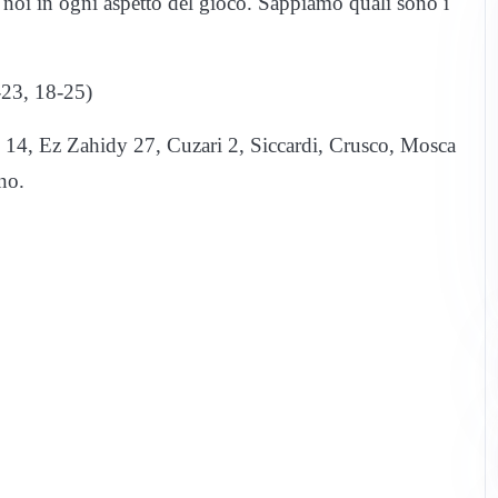
 a noi in ogni aspetto del gioco. Sappiamo quali sono i
23, 18-25)
o 14, Ez Zahidy 27, Cuzari 2, Siccardi, Crusco, Mosca
no.