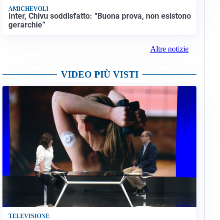
AMICHEVOLI
Inter, Chivu soddisfatto: “Buona prova, non esistono
gerarchie”
Altre notizie
VIDEO PIÙ VISTI
TELEVISIONE