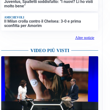
Juventus, Spalletti soddisfatto: “I nuovi? Li ho visti
molto bene”
AMICHEVOLI
Il Milan crolla contro il Chelsea: 3-0 e prima
sconfitta per Amorim
Altre notizie
VIDEO PIÙ VISTI