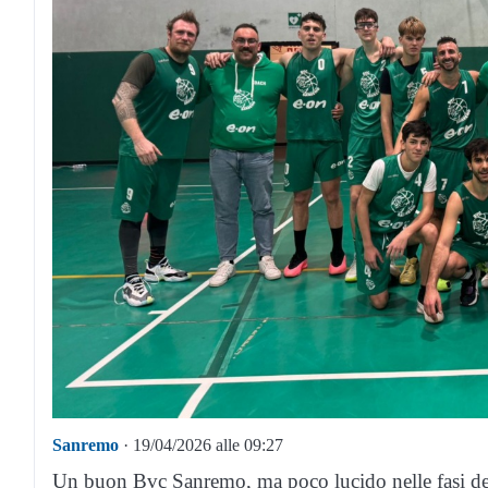
Sanremo
· 19/04/2026 alle 09:27
Un buon Bvc Sanremo, ma poco lucido nelle fasi deci