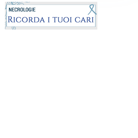
Prima la Riviera
ROC:
15381
Direttore responsabile:
Andrea Moggio
Editore: