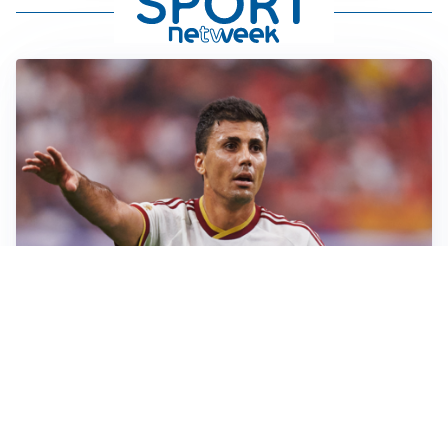
AFFARE IN CHIUSURA
Barcellona, colpo Rodri: battuto il Real Madrid
MOTIVATO
Douglas Luiz dice no all’Everton e punta sulla
Juventus