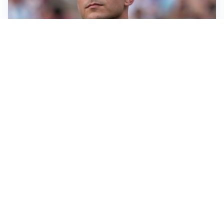
IL NOME NUOVO
Napoli, Musso resta un’opzione per la porta
TITOLARE IN CAMPIONATO
Inter, tocca a Pio Esposito: Chivu gli affida l’attacco
LE PAROLE
Spalletti prepara la Juve: “Con l’Inter servirà essere
squadra”
LONTANO DALL'ITALIA
Vlahovic, rebus futuro: Besiktas e Atletico si
contendono il serbo
Altre notizie