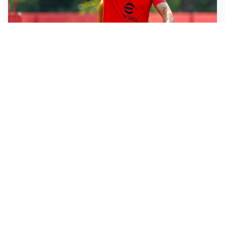
LE PAROLE
Milan, Amorim: “Sapevamo delle difficoltà, faremo
delle scelte”
LE PAROLE
Juventus, Spalletti soddisfatto: “I nuovi? Li ho visti
molto bene”
AMICHEVOLI
Il Milan crolla contro il Chelsea: 3-0 e prima sconfitta
per Amorim
AMICHEVOLI
Inter, Chivu soddisfatto: “Buona prova, non esistono
gerarchie”