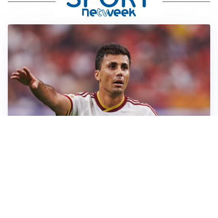
AFFARE IN CHIUSURA
Barcellona, colpo Rodri: battuto il Real Madrid
MOTIVATO
Douglas Luiz dice no all’Everton e punta sulla
Juventus