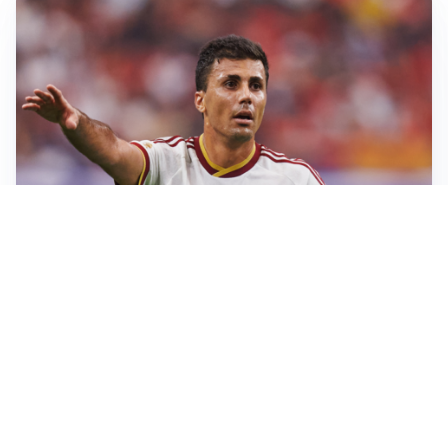
AFFARE IN CHIUSURA
Barcellona, colpo Rodri: battuto il Real Madrid
MOTIVATO
Douglas Luiz dice no all’Everton e punta sulla
Juventus
RIENTRO A RILENTO
Alcaraz, US Open lontano: la corsa contro il tempo