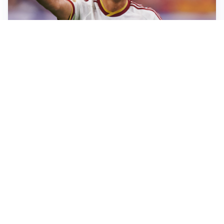
AFFARE IN CHIUSURA
Barcellona, colpo Rodri: battuto il Real Madrid
MOTIVATO
Douglas Luiz dice no all’Everton e punta sulla
Juventus
RIENTRO A RILENTO
Alcaraz, US Open lontano: la corsa contro il tempo
continua
RINNOVO VICINO
Inter, Dimarco verso il rinnovo fino al 2030
Altre notizie