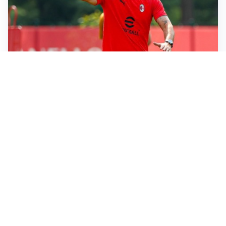
LE PAROLE
Milan, Amorim: “Sapevamo delle difficoltà, faremo
delle scelte”
LE PAROLE
Juventus, Spalletti soddisfatto: “I nuovi? Li ho visti
molto bene”
AMICHEVOLI
Il Milan crolla contro il Chelsea: 3-0 e prima sconfitta
per Amorim
AMICHEVOLI
Inter, Chivu soddisfatto: “Buona prova, non esistono