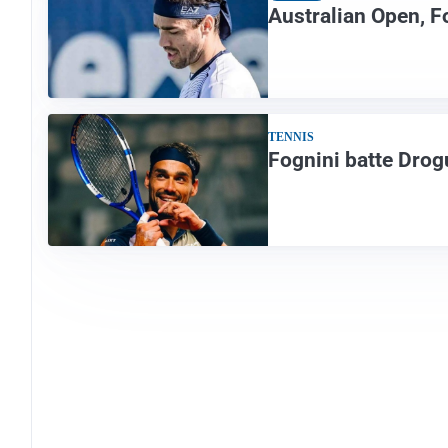
Australian Open, Fo
TENNIS
Fognini batte Drogu