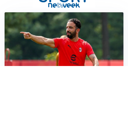
LE PAROLE
Milan, Amorim: “Sapevamo delle difficoltà, faremo
delle scelte”
LE PAROLE
Juventus, Spalletti soddisfatto: “I nuovi? Li ho visti
molto bene”