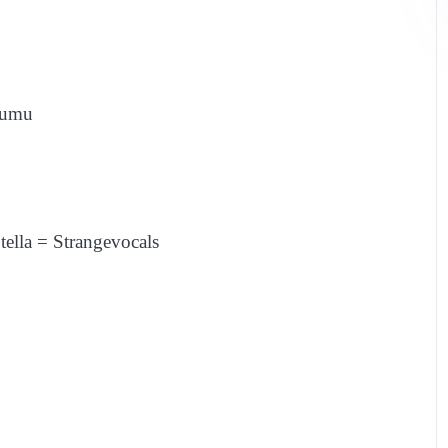
 Mumu
ella = Strangevocals