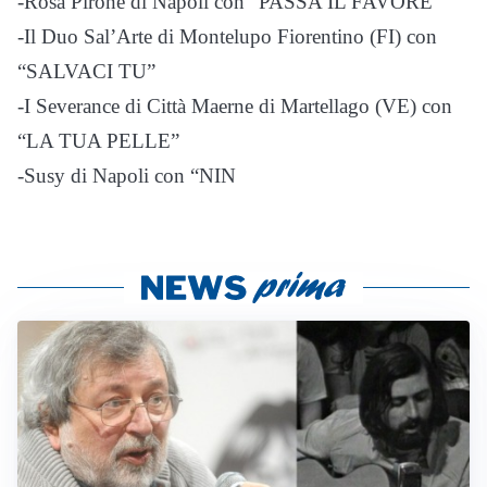
-Rosa Pirone di Napoli con “PASSA IL FAVORE”
-Il Duo Sal’Arte di Montelupo Fiorentino (FI) con
“SALVACI TU”
-I Severance di Città Maerne di Martellago (VE) con
“LA TUA PELLE”
-Susy di Napoli con “NIN