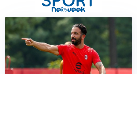
LE PAROLE
Milan, Amorim: “Sapevamo delle difficoltà, faremo
delle scelte”
LE PAROLE
Juventus, Spalletti soddisfatto: “I nuovi? Li ho visti
molto bene”