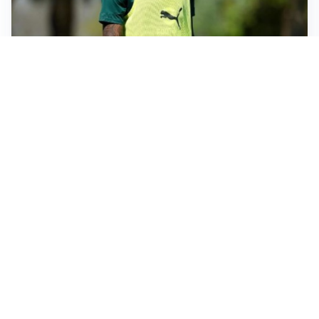
AMICHEVOLI
Milan, altro test per Amorim: le possibili scelte per il
Chelsea
AMICHEVOLI
Juventus-Inter, antipasto di Serie A: le probabili
formazioni
IL NOME NUOVO
Napoli, Musso resta un’opzione per la porta
TITOLARE IN CAMPIONATO
Inter, tocca a Pio Esposito: Chivu gli affida l’attacco
Altre notizie