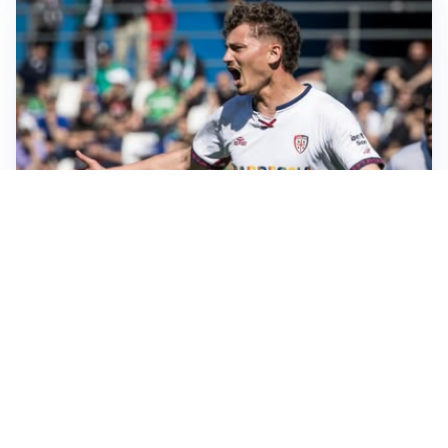
CALCIOMERCATO
Cagliari, il caso Esposito continua. Intanto arriva
Maldini
CALCIOMERCATO
Napoli, il solito Lukaku: non si presenta in ritiro, è
rottura
AMICHEVOLI