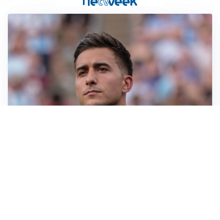
IL NOME NUOVO
Napoli, Musso resta un’opzione per la porta
TITOLARE IN CAMPIONATO
Inter, tocca a Pio Esposito: Chivu gli affida l’attacco
LE PAROLE
Spalletti prepara la Juve: “Con l’Inter servirà essere