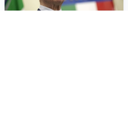
IL LUTTO
Livio Berruti, lo sport piange l’eroe di Roma 1960
LA NOVITÀ
Le regole di Mourinho al Real
MERCATO JUVE
La Juventus vuole Suzuki, ma il Psg è avanti
CALCIOMERCATO
Inter, Frattesi blocca il mercato nerazzurro: la
situazione
Altre notizie
VIDEO PIÙ VISTI