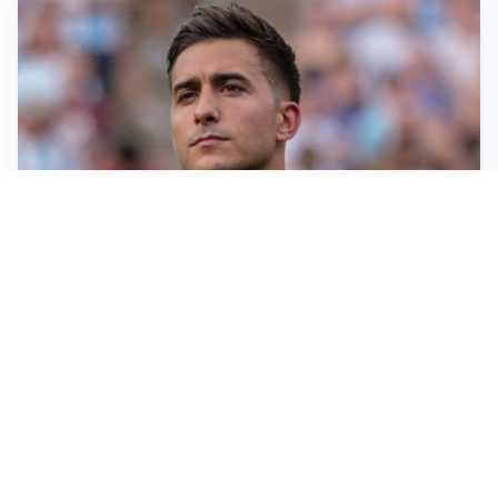
IL NOME NUOVO
Napoli, Musso resta un’opzione per la porta
TITOLARE IN CAMPIONATO
Inter, tocca a Pio Esposito: Chivu gli affida l’attacco
LE PAROLE
Spalletti prepara la Juve: “Con l’Inter servirà essere
squadra”
LONTANO DALL'ITALIA