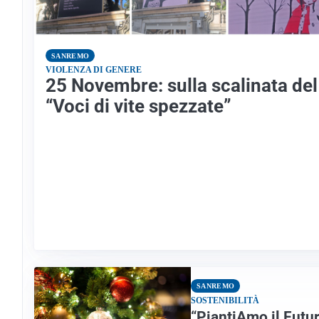
SANREMO
VIOLENZA DI GENERE
25 Novembre: sulla scalinata de
“Voci di vite spezzate”
SANREMO
SOSTENIBILITÀ
“PiantiAmo il Futur