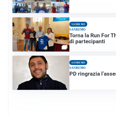
SANREMO
SANREMO
Torna la Run For T
di partecipanti
SANREMO
SANREMO
PD ringrazia l’asse