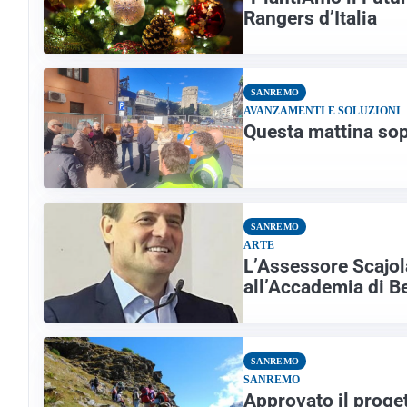
Rangers d’Italia
SANREMO
AVANZAMENTI E SOLUZIONI
Questa mattina sopr
SANREMO
ARTE
L’Assessore Scajol
all’Accademia di B
SANREMO
SANREMO
Approvato il proget