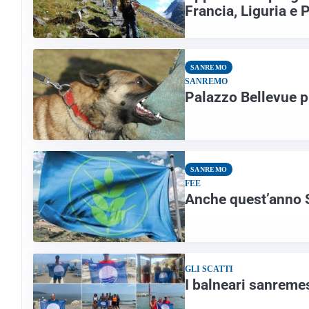
Francia, Liguria e
SANREMO
SANREMO
Palazzo Bellevue pr
SANREMO
FEE
Anche quest’anno 
GLI SCATTI
I balneari sanreme